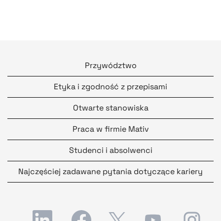
Przywództwo
Etyka i zgodność z przepisami
Otwarte stanowiska
Praca w firmie Mativ
Studenci i absolwenci
Najczęściej zadawane pytania dotyczące kariery
O
O
O
O
O
t
t
t
t