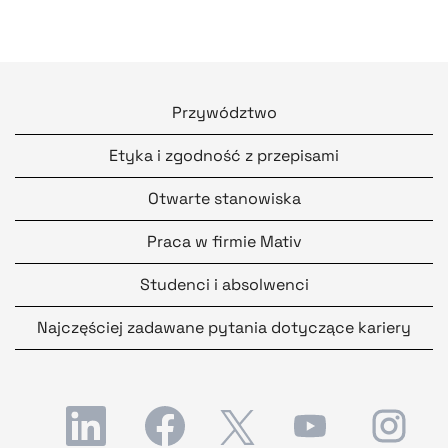
Przywództwo
Etyka i zgodność z przepisami
Otwarte stanowiska
Praca w firmie Mativ
Studenci i absolwenci
Najczęściej zadawane pytania dotyczące kariery
O
O
O
O
O
t
t
t
t
t
w
w
w
w