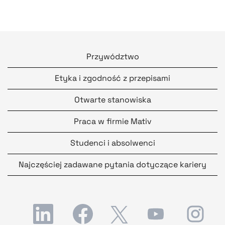
Przywództwo
Etyka i zgodność z przepisami
Otwarte stanowiska
Praca w firmie Mativ
Studenci i absolwenci
Najczęściej zadawane pytania dotyczące kariery
O
O
O
O
O
t
t
t
t
t
w
w
w
w