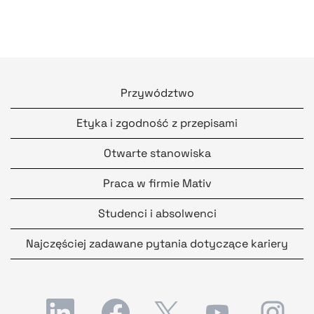
Przywództwo
Etyka i zgodność z przepisami
Otwarte stanowiska
Praca w firmie Mativ
Studenci i absolwenci
Najczęściej zadawane pytania dotyczące kariery
O
O
O
O
O
t
t
t
t