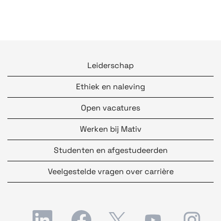
Leiderschap
Ethiek en naleving
Open vacatures
Werken bij Mativ
Studenten en afgestudeerden
Veelgestelde vragen over carrière
O
O
O
O
O
p
p
p
p