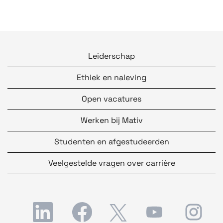
Leiderschap
Ethiek en naleving
Open vacatures
Werken bij Mativ
Studenten en afgestudeerden
Veelgestelde vragen over carrière
O
O
O
O
O
p
p
p
p
p
e
e
e
e