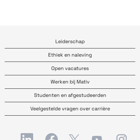
Leiderschap
Ethiek en naleving
Open vacatures
Werken bij Mativ
Studenten en afgestudeerden
Veelgestelde vragen over carrière
O
O
O
O
O
p
p
p
p