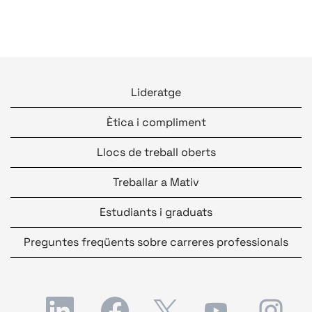
Lideratge
Ètica i compliment
Llocs de treball oberts
Treballar a Mativ
Estudiants i graduats
Preguntes freqüents sobre carreres professionals
S
S
S
S
S
'
'
'
'