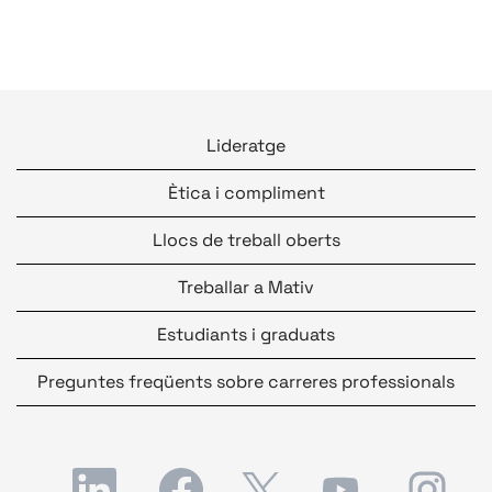
Lideratge
Ètica i compliment
Llocs de treball oberts
Treballar a Mativ
Estudiants i graduats
Preguntes freqüents sobre carreres professionals
S
S
S
S
S
'
'
'
'