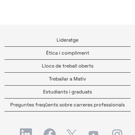
Lideratge
Ètica i compliment
Llocs de treball oberts
Treballar a Mativ
Estudiants i graduats
Preguntes freqüents sobre carreres professionals
S
S
S
S
S
'
'
'
'