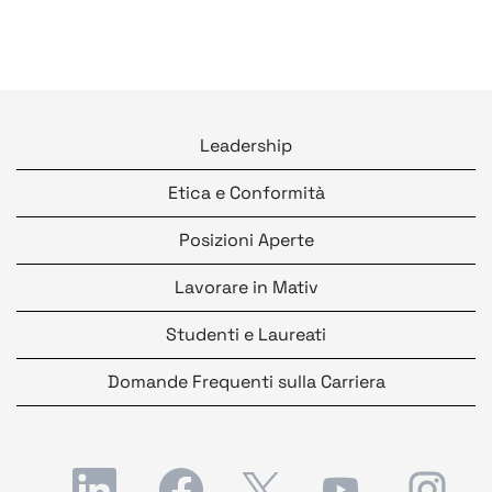
Leadership
Etica e Conformità
Posizioni Aperte
Lavorare in Mativ
Studenti e Laureati
Domande Frequenti sulla Carriera
S
S
S
S
S
i
i
i
i