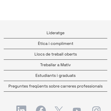
Lideratge
Ètica i compliment
Llocs de treball oberts
Treballar a Mativ
Estudiants i graduats
Preguntes freqüents sobre carreres professionals
S
S
S
S
S
'
'
'
'