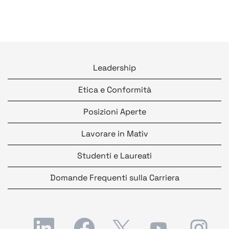
Leadership
Etica e Conformità
Posizioni Aperte
Lavorare in Mativ
Studenti e Laureati
Domande Frequenti sulla Carriera
S
S
S
S
S
i
i
i
i