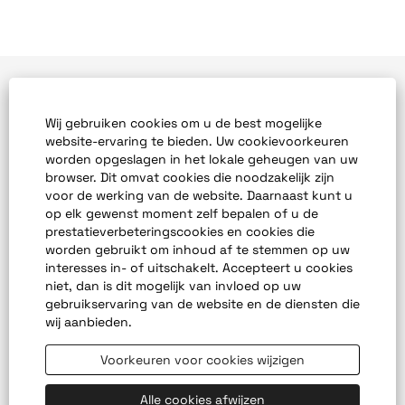
Leiderschap
Wij gebruiken cookies om u de best mogelijke
Ethiek en naleving
website-ervaring te bieden. Uw cookievoorkeuren
worden opgeslagen in het lokale geheugen van uw
browser. Dit omvat cookies die noodzakelijk zijn
Open vacatures
voor de werking van de website. Daarnaast kunt u
op elk gewenst moment zelf bepalen of u de
Werken bij Mativ
prestatieverbeteringscookies en cookies die
worden gebruikt om inhoud af te stemmen op uw
Studenten en afgestudeerden
interesses in- of uitschakelt. Accepteert u cookies
niet, dan is dit mogelijk van invloed op uw
Veelgestelde vragen over carrière
gebruikservaring van de website en de diensten die
wij aanbieden.
Voorkeuren voor cookies wijzigen
O
O
O
O
O
p
p
p
p
p
e
e
e
e
Alle cookies afwijzen